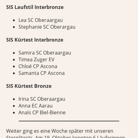
SIS Laufstil Interbronze
Lea
SC Oberaargau
Stephanie SC Oberargau
SIS Kürtest Interbronze
Samira SC Oberaargau
Timea Zuger EV
Chloé CP Ascona
Samanta CP Ascona
SIS Kürtest Bronze
Irina SC Oberaargau
Anna EC Aarau
Anaïs CP Biel-Bienne
Weiter ging es eine Woche später mit unseren
Sternlitests. Am 19. Oktober konnten 6 Läuferinnen