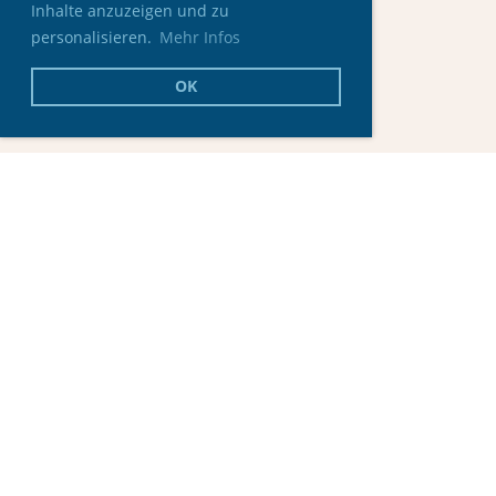
Inhalte anzuzeigen und zu
personalisieren.
Mehr Infos
OK
© Skating Club Oberaargau
Erstellt mit ClubDesk Vereinssoftware
Impressum
Datenschutz