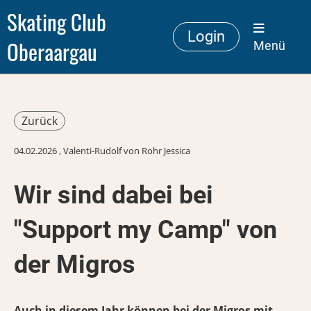
Skating Club
Login
Oberaargau
Menü
Zurück
04.02.2026
, Valenti-Rudolf von Rohr Jessica
Wir sind dabei bei
"Support my Camp" von
der Migros
Auch in diesem Jahr können bei der Migros mit